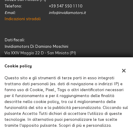
Telefono:
+39 347 550 1110
Email:
info@invidiamotors.it
Indicazioni stradali
Dati fiscali:
Invidiamotors Di Damiano Moschini
Via XXIV Maggio 22 D - San Miniato (PI)
C.F/P.IVA:
MSCDMN76C27D403L / 01772390504
Registro delle imprese:
PI
Cookie policy
Questo sito e gli strumenti di terze parti in esso integrati
trattano dati personali (es. dati di navigazione o indirizzi IP) e
fanno uso di Cookie, Pixel, Tags o altri identificatori necessari
per il funzionamento e per il raggiungimento delle finalità
descritte nella cookie policy, tra cui il miglioramento delle
funzionalità del sito e la pubblicità personalizzata. Cliccando sul
pulsante Accetta Tutti dichiari di accettare l'utilizzo di queste
tecnologie. In alternativa puoi personalizzare le tue scelte
tramite l'apposito pulsante. Scopri di più e personalizza.