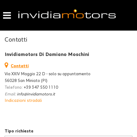
HOME
LISTA VEICOLI
Contatti
ACQUISTIAMO USATO
Invidiamotors Di Damiano Moschini
VENDIAMO IL TUO USATO
Contatti
Via XXIV Maggio 22 D - solo su appuntamento
GARANZIA USATO
56028 San Miniato (PI)
Telefono:
+39 347 550 1110
Email:
info@invidiamotors.it
CONTATTI
Indicazioni stradali
Tipo richiesta