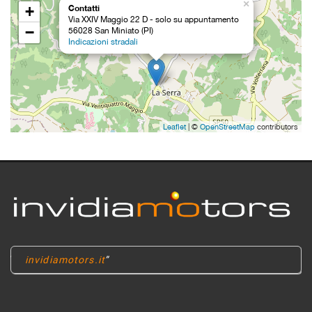
×
+
Contatti
Via XXIV Maggio 22 D - solo su appuntamento
−
56028 San Miniato (PI)
Indicazioni stradali
Leaflet
| ©
OpenStreetMap
contributors
invidiamotors.it