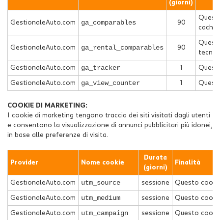
(giorni)
Questo
ga_comparables
GestionaleAuto.com
90
caching
Questo
ga_rental_comparables
GestionaleAuto.com
90
tecnici
ga_tracker
GestionaleAuto.com
1
Questo 
ga_view_counter
GestionaleAuto.com
1
Questo
COOKIE DI MARKETING:
I cookie di marketing tengono traccia dei siti visitati dagli utenti
e consentono la visualizzazione di annunci pubblicitari più idonei,
in base alle preferenze di visita.
Durata
Provider
Nome cookie
Finalità
(giorni)
utm_source
GestionaleAuto.com
sessione
Questo cookie 
utm_medium
GestionaleAuto.com
sessione
Questo cookie 
utm_campaign
GestionaleAuto.com
sessione
Questo cookie