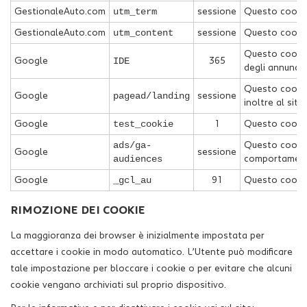
utm_term
GestionaleAuto.com
sessione
Questo cookie 
utm_content
GestionaleAuto.com
sessione
Questo cookie 
Questo cookie 
IDE
Google
365
degli annunci p
Questo cookie 
pagead/landing
Google
sessione
inoltre al sit
test_cookie
Google
1
Questo cookie 
ads/ga-
Questo cookie 
Google
sessione
audiences
comportamento 
_gcl_au
Google
91
Questo cookie 
RIMOZIONE DEI COOKIE
La maggioranza dei browser è inizialmente impostata per
accettare i cookie in modo automatico. L’Utente può modificare
tale impostazione per bloccare i cookie o per evitare che alcuni
cookie vengano archiviati sul proprio dispositivo.