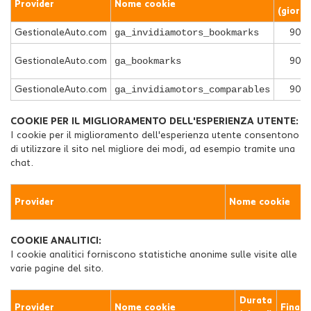
Provider
Nome cookie
(giorni
ga_invidiamotors_bookmarks
GestionaleAuto.com
90
ga_bookmarks
GestionaleAuto.com
90
ga_invidiamotors_comparables
GestionaleAuto.com
90
COOKIE PER IL MIGLIORAMENTO DELL'ESPERIENZA UTENTE:
I cookie per il miglioramento dell'esperienza utente consentono
di utilizzare il sito nel migliore dei modi, ad esempio tramite una
chat.
Provider
Nome cookie
COOKIE ANALITICI:
I cookie analitici forniscono statistiche anonime sulle visite alle
varie pagine del sito.
Durata
Provider
Nome cookie
Finali