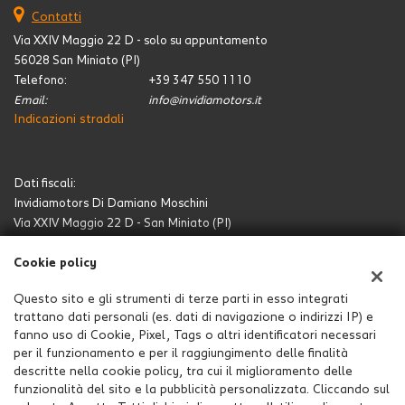
Contatti
Via XXIV Maggio 22 D - solo su appuntamento
56028 San Miniato (PI)
Telefono:
+39 347 550 1110
Email:
info@invidiamotors.it
Indicazioni stradali
Dati fiscali:
Invidiamotors Di Damiano Moschini
Via XXIV Maggio 22 D - San Miniato (PI)
C.F/P.IVA:
MSCDMN76C27D403L / 01772390504
Registro delle imprese:
PI
Cookie policy
Questo sito e gli strumenti di terze parti in esso integrati
trattano dati personali (es. dati di navigazione o indirizzi IP) e
fanno uso di Cookie, Pixel, Tags o altri identificatori necessari
per il funzionamento e per il raggiungimento delle finalità
descritte nella cookie policy, tra cui il miglioramento delle
funzionalità del sito e la pubblicità personalizzata. Cliccando sul