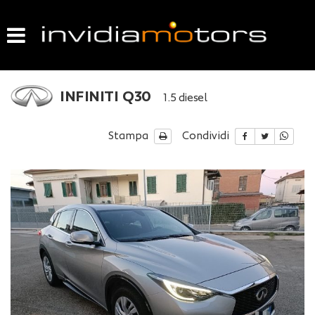
HOME
LISTA VEICOLI
INFINITI Q30
1.5 diesel
ACQUISTIAMO USATO
Stampa
Condividi
VENDIAMO IL TUO USATO
GARANZIA USATO
CONTATTI