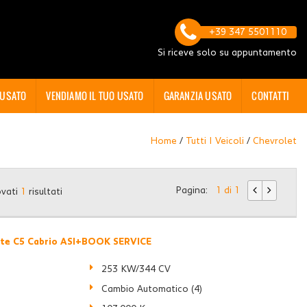
+39 347 5501110
Si riceve solo su appuntamento
 USATO
VENDIAMO IL TUO USATO
GARANZIA USATO
CONTATTI
Home
/
Tutti I Veicoli
/
Chevrolet
Pagina:
1 di 1
ovati
1
risultati
e C5 Cabrio ASI+BOOK SERVICE
8
253 KW/344 CV
Cambio Automatico (4)