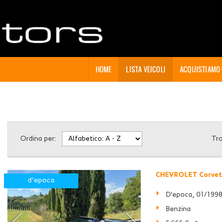
HOME
LISTA VEICOLI
ACQUISTIAMO
Ordina per:
Tr
CHEVROLET Corvett
d'epoca
D'epoca, 01/199
Benzina