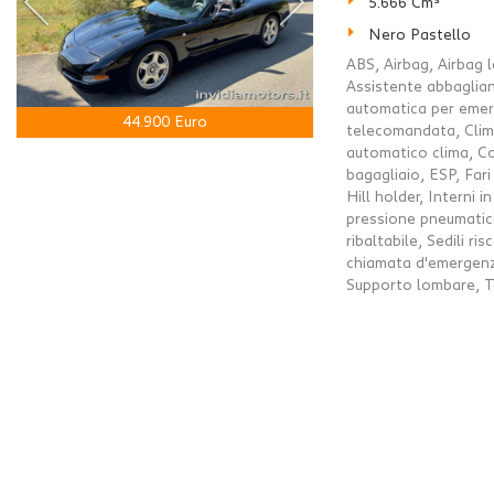
5.666 Cm³
Nero Pastello
ABS, Airbag, Airbag la
Assistente abbaglian
automatica per emerg
44.900 Euro
telecomandata, Clim
automatico clima, Co
bagagliaio, ESP, Far
Hill holder, Interni 
pressione pneumatici
ribaltabile, Sedili ri
chiamata d'emergenza,
Supporto lombare, Tet