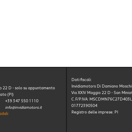
Dati fiscali:
Invidiamotors Di Damiano Moschi
o 22 D - solo su appuntamento
Via XXIV Maggio 22 D - San Miniat
ato (PI)
C.F/P.IVA:
MSCDMN76C27D403L 
+39 347 550 1110
01772390504
info@invidiamotors.it
Registro delle imprese:
PI
adali