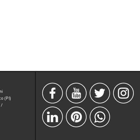
ni
o (PI)
/