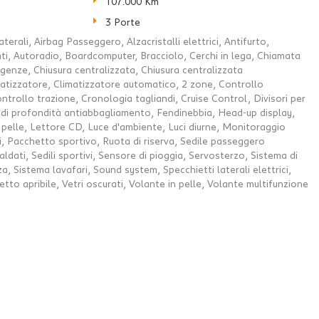
107.000 Km
3 Porte
terali, Airbag Passeggero, Alzacristalli elettrici, Antifurto,
ti, Autoradio, Boardcomputer, Bracciolo, Cerchi in lega, Chiamata
enze, Chiusura centralizzata, Chiusura centralizzata
atizzatore, Climatizzatore automatico, 2 zone, Controllo
ntrollo trazione, Cronologia tagliandi, Cruise Control, Divisori per
i di profondità antiabbagliamento, Fendinebbia, Head-up display,
in pelle, Lettore CD, Luce d'ambiente, Luci diurne, Monitoraggio
, Pacchetto sportivo, Ruota di riserva, Sedile passeggero
scaldati, Sedili sportivi, Sensore di pioggia, Servosterzo, Sistema di
 Sistema lavafari, Sound system, Specchietti laterali elettrici,
to apribile, Vetri oscurati, Volante in pelle, Volante multifunzione