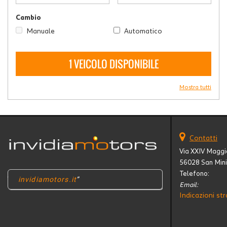
Cambio
Manuale
Automatico
1 VEICOLO DISPONIBILE
Mostra tutti
Contatti
Via XXIV Maggi
56028 San Mini
Telefono:
invidiamotors.it
Email:
Indicazioni str