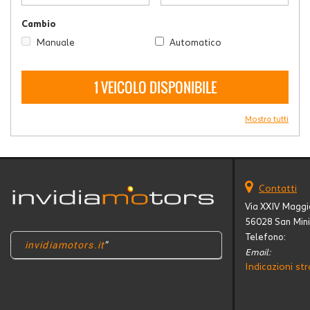
Cambio
Manuale
Automatico
1 VEICOLO DISPONIBILE
Mostra tutti
Contatti
Via XXIV Maggi
56028 San Mini
Telefono:
invidiamotors.it
Email:
Indicazioni str