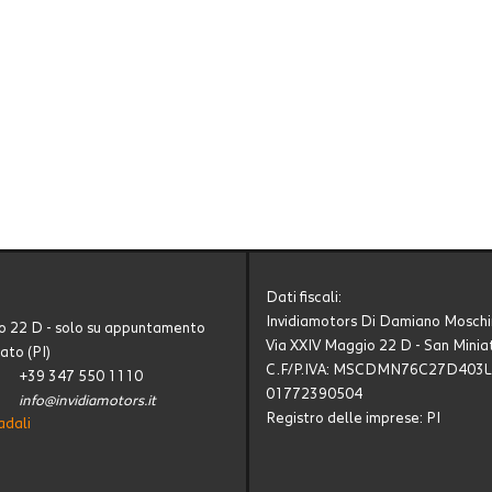
Dati fiscali:
Invidiamotors Di Damiano Moschi
o 22 D - solo su appuntamento
Via XXIV Maggio 22 D - San Miniat
ato (PI)
C.F/P.IVA:
MSCDMN76C27D403L 
+39 347 550 1110
01772390504
info@invidiamotors.it
Registro delle imprese:
PI
adali