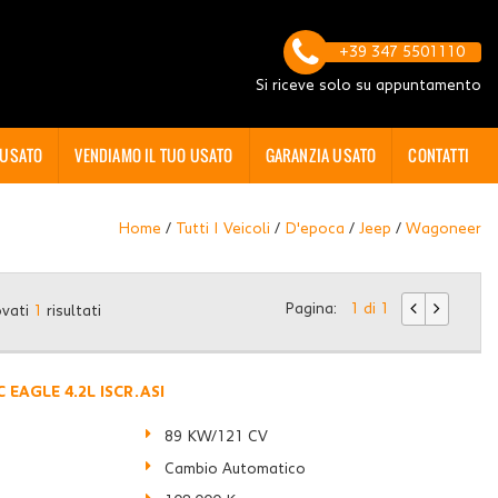
+39 347 5501110
Si riceve solo su appuntamento
 USATO
VENDIAMO IL TUO USATO
GARANZIA USATO
CONTATTI
Home
/
Tutti I Veicoli
/
D'epoca
/
Jeep
/
Wagoneer
Pagina:
1 di 1
ovati
1
risultati
 EAGLE 4.2L ISCR.ASI
7
89 KW/121 CV
Cambio Automatico