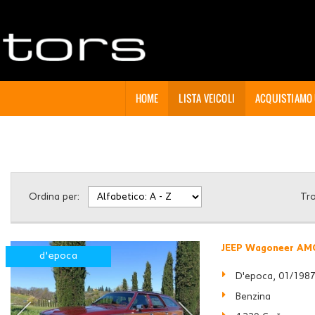
HOME
LISTA VEICOLI
ACQUISTIAMO
Ordina per:
Tr
JEEP Wagoneer AMC
d'epoca
D'epoca, 01/198
Benzina