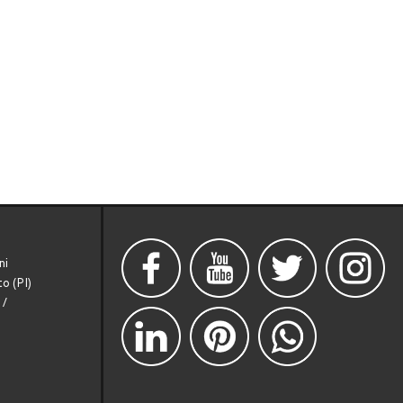
ni
o (PI)
/