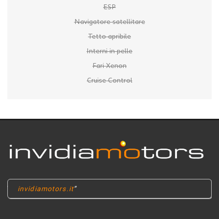
ESP
Navigatore satellitare
Tetto apribile
Interni in pelle
Fari Xenon
Cruise Control
invidiamotors.it