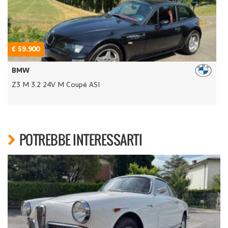
€ 59.900
€
BMW
Z3 M 3.2 24V M Coupé ASI
C
POTREBBE INTERESSARTI