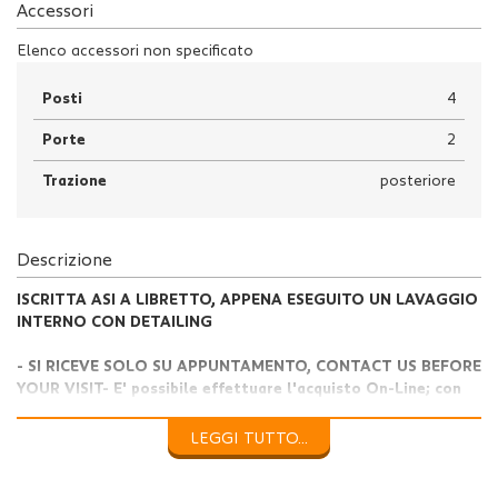
Accessori
Elenco accessori non specificato
Posti
4
Porte
2
Trazione
posteriore
Descrizione
ISCRITTA ASI A LIBRETTO, APPENA ESEGUITO UN LAVAGGIO
INTERNO CON DETAILING
- SI RICEVE SOLO SU APPUNTAMENTO, CONTACT US BEFORE
YOUR VISIT- E' possibile effettuare l'acquisto On-Line; con
una semplice telefonata riceverete sulla vostra mail il
contratto e i documenti necessari per perfezionare
LEGGI TUTTO...
l'acquisto.- Le informazioni potrebbero contenere delle
imprecisioni involontarie. L'inserzione non ha valore