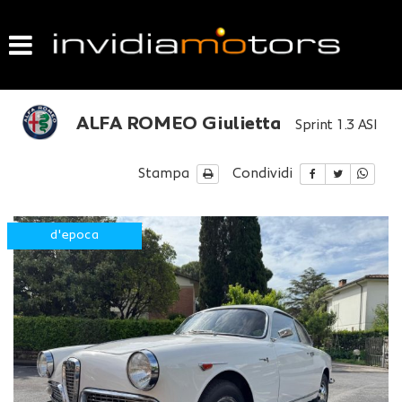
HOME
LISTA VEICOLI
ALFA ROMEO Giulietta
Sprint 1.3 ASI
ACQUISTIAMO USATO
Stampa
Condividi
VENDIAMO IL TUO USATO
GARANZIA USATO
d'epoca
CONTATTI