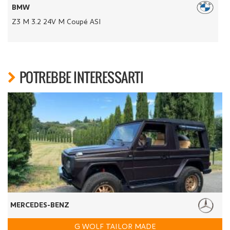
BMW
Z3 M 3.2 24V M Coupé ASI
C
POTREBBE INTERESSARTI
MERCEDES-BENZ
G WOLF TAILOR MADE