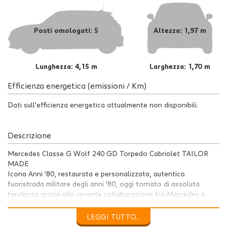
Posti omologati: 5
Altezza: 1,97 m
Lunghezza: 4,15 m
Larghezza: 1,70 m
Efficienza energetica (emissioni / Km)
Dati sull'efficienza energetica attualmente non disponibili.
Descrizione
Mercedes Classe G Wolf 240 GD Torpedo Cabriolet TAILOR
MADE
Icona Anni '80, restaurata e personalizzata, autentico
fuoristrada militare degli anni '80, oggi tornato di assoluta
tendenza grazie alla recente collaborazione tra Mercedes e
Moncler. Un veicolo che unisce stile vintage, anima off-road e
una personalizzazione di livello. Targhe MILANO Interni rifatti
LEGGI TUTTO...
completamente in pelle pregiata (artigianato italiano) Capote su