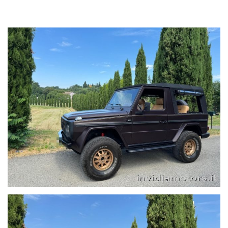
misura in tessuto tecnico di alta qualità Carrozzeria restaurata
con cura, mantenendo il carattere originale
- SI RICEVE SOLO SU APPUNTAMENTO, CONTACT US BEFORE
YOUR VISIT- E' possibile effettuare l'acquisto On-Line; con
una semplice telefonata riceverete sulla vostra mail il
contratto e i documenti necessari per perfezionare
l'acquisto.- Le informazioni potrebbero contenere delle
imprecisioni involontarie. L'inserzione non ha valore
contrattuale, ma solo informativo.