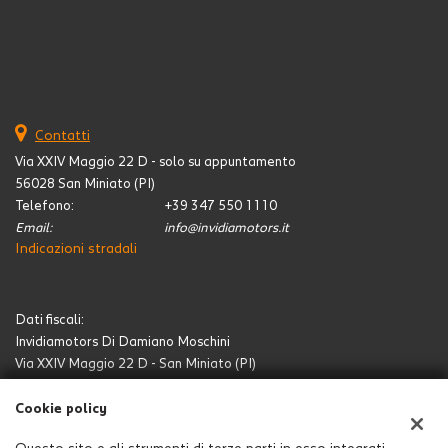
Contatti
Via XXIV Maggio 22 D - solo su appuntamento
56028 San Miniato (PI)
Telefono:
+39 347 550 1110
Email:
info@invidiamotors.it
Indicazioni stradali
Dati fiscali:
Invidiamotors Di Damiano Moschini
Via XXIV Maggio 22 D - San Miniato (PI)
C.F/P.IVA:
MSCDMN76C27D403L / 01772390504
Registro delle imprese:
PI
Cookie policy