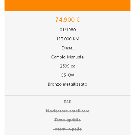
74.900 €
01/1980
113.000 KM
Diesel
Cambio Manuale
2399 cc
53 KW
Bronzo metallizzato
ESP
Navigatore satellitare
Tetto apribile
Interni in pelle