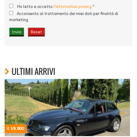
Ho letto e accetto
l'informativa privacy
*
Acconsento al trattamento dei miei dati per finalità di
marketing
ULTIMI ARRIVI
€ 59.900
€