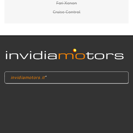
Fari Xenon
Cruise Control
invidiamotors.it