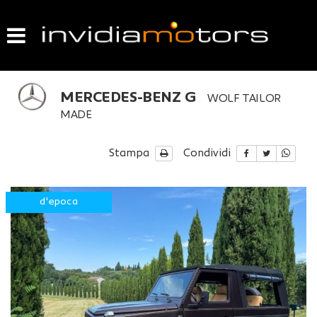
HOME
LISTA VEICOLI
MERCEDES-BENZ G
WOLF TAILOR
ACQUISTIAMO USATO
MADE
VENDIAMO IL TUO USATO
Stampa
Condividi
GARANZIA USATO
d'epoca
CONTATTI