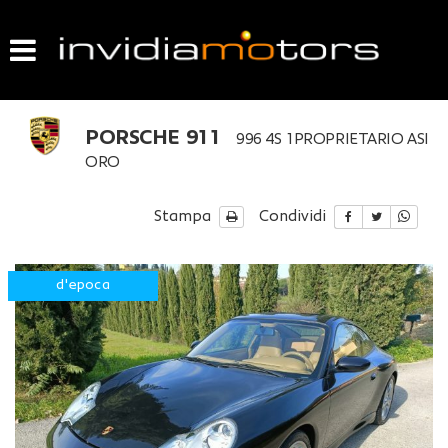
HOME
LISTA VEICOLI
PORSCHE 911
996 4S 1PROPRIETARIO ASI
ACQUISTIAMO USATO
ORO
VENDIAMO IL TUO USATO
Stampa
Condividi
GARANZIA USATO
d'epoca
CONTATTI