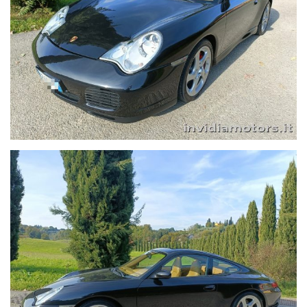
-antifurto satellitare Porsche Auto completa di Book Service,
Appena eseguito il 111 Punti, Contratto di Acquisto Porsche da
nuova e certificato di consegna del 2002, Modulo ASI+CRS
compreso dicitura a libretto e targa oro.
Dicono di lei...
Le vendite della Porsche 996 Carrera 3.6, il
modello facelift della prima 911 raffreddata ad acqua di
Porsche, sono iniziate nel 2001 per l'anno modello 2002. È
anche popolarmente conosciuto come 996.2/996 Mk II Carrera.
La 911 Carrera rivista aveva fari di nuova concezione, piccoli
miglioramenti negli interni e anche rilanciato due modelli
leggendari con Carrera 4S e Targa. Solo la Porsche 996 Carrera
4S ha l'ampia estremità posteriore che era precedentemente
riservata al Turbo. Con la striscia luminosa continua tra i fari
posteriori, riprende un elemento stilistico estremamente
popolare della Porsche 993 Carrera 4S.
PREZZO IN PROMOZIONE SENZA PERMUTA, CON USATO IL
PREZZO SARà MAGGIORATO DI EURO 5.000,00
- SI RICEVE SOLO SU APPUNTAMENTO, CONTACT US BEFORE
YOUR VISIT- E' possibile effettuare l'acquisto On-Line; con