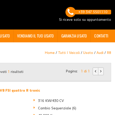
+39 347 5501110
Si riceve solo su appuntamento
 USATO
VENDIAMO IL TUO USATO
GARANZIA USATO
CONTATTI
Home
/
Tutti I Veicoli
/
Usato
/
Audi
/
R8
Pagina:
1 di 1
ovati
1
risultati
V8 FSI quattro R tronic
316 KW/430 CV
Cambio Sequenziale (6)