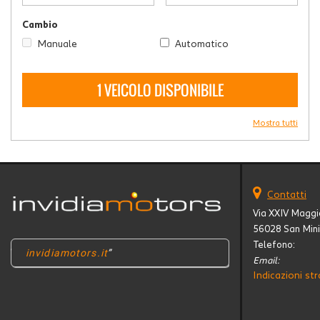
Cambio
Manuale
Automatico
1 VEICOLO DISPONIBILE
Mostra tutti
Contatti
Via XXIV Maggi
56028 San Mini
Telefono:
invidiamotors.it
Email:
Indicazioni str