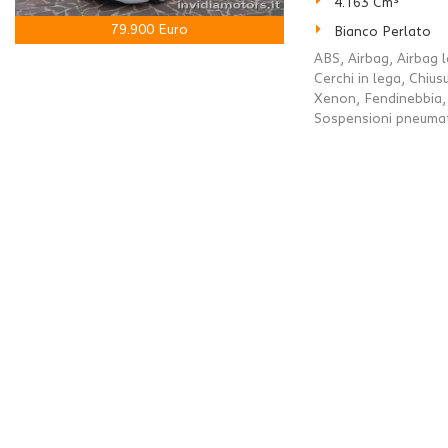
4.163 Cm³
79.900 Euro
Bianco Perlato
ABS, Airbag, Airbag l
Cerchi in lega, Chius
Xenon, Fendinebbia, 
Sospensioni pneumatic