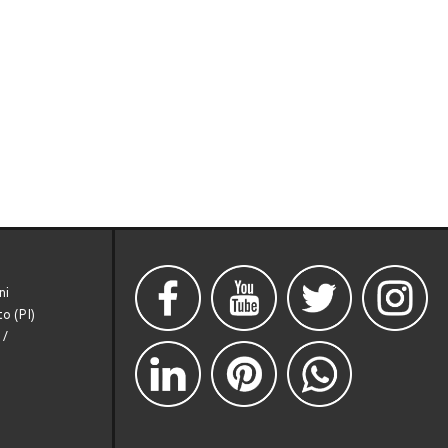
ni
o (PI)
/