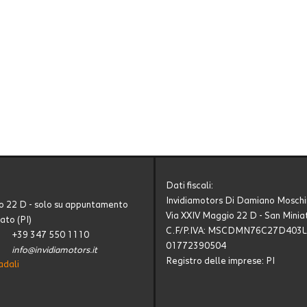
Dati fiscali:
Invidiamotors Di Damiano Moschi
o 22 D - solo su appuntamento
Via XXIV Maggio 22 D - San Miniat
ato (PI)
C.F/P.IVA:
MSCDMN76C27D403L 
+39 347 550 1110
01772390504
info@invidiamotors.it
Registro delle imprese:
PI
adali