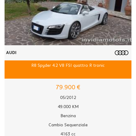
AUDI
R8 Spyder 4.2 V8 FSI quattro R tronic
79.900 €
05/2012
49.000 KM
Benzina
Cambio Sequenziale
4163 cc